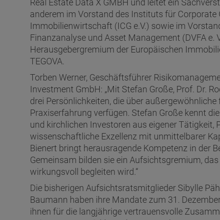
Real Estate Data X GMBH und leitet ein Sachverst
anderem im Vorstand des Instituts für Corporat
Immobilienwirtschaft (ICG e.V.) sowie im Vorstan
Finanzanalyse und Asset Management (DVFA e. V.
Herausgebergremium der Europäischen Immobili
TEGOVA.
Torben Werner, Geschäftsführer Risikomanageme
Investment GmbH: „Mit Stefan Große, Prof. Dr. Roc
drei Persönlichkeiten, die über außergewöhnliche 
Praxiserfahrung verfügen. Stefan Große kennt die 
und kirchlichen Investoren aus eigener Tätigkeit, P
wissenschaftliche Exzellenz mit unmittelbarer Ka
Bienert bringt herausragende Kompetenz in der B
Gemeinsam bilden sie ein Aufsichtsgremium, da
wirkungsvoll begleiten wird.“
Die bisherigen Aufsichtsratsmitglieder Sibylle Pä
Baumann haben ihre Mandate zum 31. Dezember 
ihnen für die langjährige vertrauensvolle Zusamm