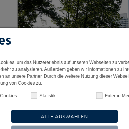
es
ookies, um das Nutzererlebnis auf unseren Webseiten zu verb
rkehr zu analysieren. Außerdem geben wir Informationen zu Ih
n an unsere Partner. Durch die weitere Nutzung dieser Websei
ung von Cookies zu.
 Cookies
Statistik
Externe Me
Die Neubesetzung unterstreicht den Anspruch der 
Kapitalverwaltungsgesellschaft im Bereich Erneu
auch künftig höchsten Governance-Standards zu
ALLE AUSWÄHLEN
Die neuen Mitglieder des Aufsichtsrats: