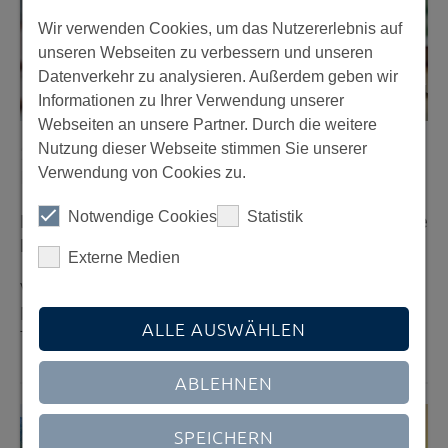
Wir verwenden Cookies, um das Nutzererlebnis auf
unseren Webseiten zu verbessern und unseren
Datenverkehr zu analysieren. Außerdem geben wir
Informationen zu Ihrer Verwendung unserer
Webseiten an unsere Partner. Durch die weitere
Nutzung dieser Webseite stimmen Sie unserer
22.05.2025
30.04.2025
Verwendung von Cookies zu.
Pressespiegel
Pressespiegel
Notwendige Cookies
Statistik
InvestmentExpo 2025 in
Punktsieg für das offene
Berlin
Sondervermögen
Externe Medien
Video-Interview mit
Interview mit Michael
Michael Denk zum
Denk (Quadoro) und
ALLE AUSWÄHLEN
Thema Infrastruktur
Michael Hepers (EB-
SIM) | Der Fondsbrief
ABLEHNEN
SPEICHERN