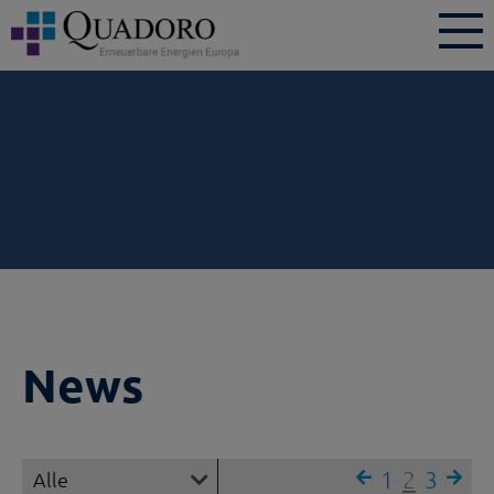
News
1
2
3