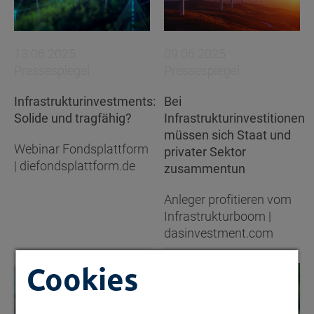
13.06.2025
09.06.2025
Pressespiegel
Pressespiegel
Infrastrukturinvestments:
Bei
Solide und tragfähig?
Infrastrukturinvestitionen
müssen sich Staat und
Webinar Fondsplattform
privater Sektor
| diefondsplattform.de
zusammentun
Anleger profitieren vom
Infrastrukturboom |
dasinvestment.com
Cookies